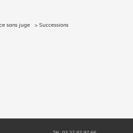
ce sans juge
Successions
Tél : 03 27 87 97 66