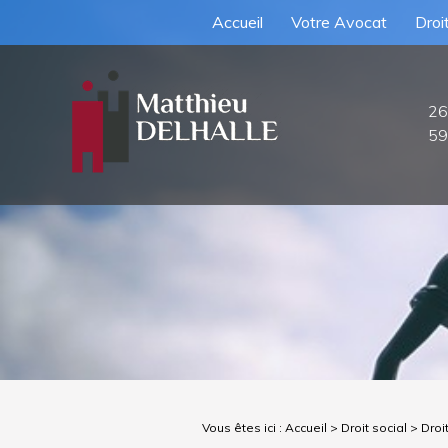
Accueil
Votre Avocat
Droit
26
59
Vous êtes ici :
Accueil
>
Droit social
> Droit